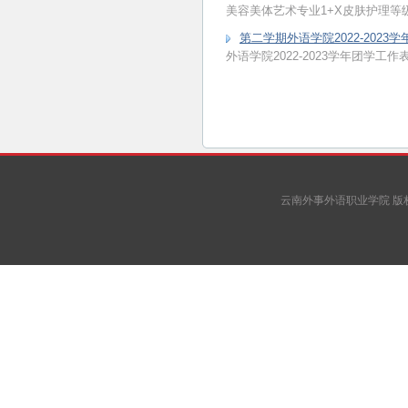
美容美体艺术专业1+X皮肤护理等
第二学期外语学院2022-202
外语学院2022-2023学年团学工作
云南外事外语职业学院 版权所有 Copy